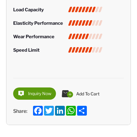
Load Capacity
Elasticity Performance
Wear Performance
Speed Limit
Inquiry Now
Add To Cart
Facebook
Twitter
LinkedIn
WhatsApp
Share
Share: