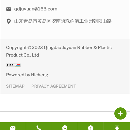
qdjuyuan@163.com
山东青岛市黄岛区胶南隐珠临港工业园朝阳山路
Copyright © 2023 Qingdao Juyuan Rubber & Plastic
Product Co., Ltd
Powered by Hicheng
SITEMAP
PRIVACY AGREEMENT